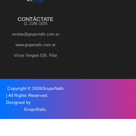
CONTÁCTATE
11 2186-1035
ventas@gruponafs.com.ar
www.gruponafs.com.ar
Victor Vergani 526, Pilar
Copyright © 2026
GrupoNafs
| All Rights Reserved.
Designed by
GrupoNafs
.