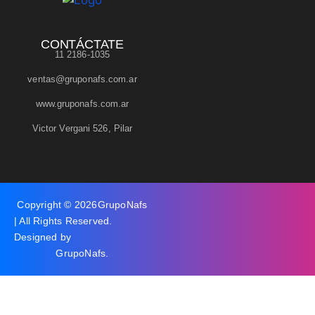
CONTÁCTATE
11 2186-1035
ventas@gruponafs.com.ar
www.gruponafs.com.ar
Victor Vergani 526, Pilar
Copyright © 2026
GrupoNafs
| All Rights Reserved.
Designed by
GrupoNafs
.