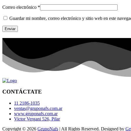
Correo electrónico
*
Guardar mi nombre, correo electrónico y sitio web en este naveg
CONTÁCTATE
11 2186-1035
ventas@gruponafs.com.ar
www.gruponafs.com.ar
Victor Vergani 526, Pilar
Copyright © 2026
GrupoNafs
| All Rights Reserved. Designed by
Gr