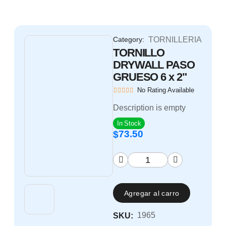
Category:
TORNILLERIA
TORNILLO
DRYWALL PASO
GRUESO 6 x 2"
No Rating Available
Description is empty
In Stock
73.50
$
Agregar al carro
1965
SKU: