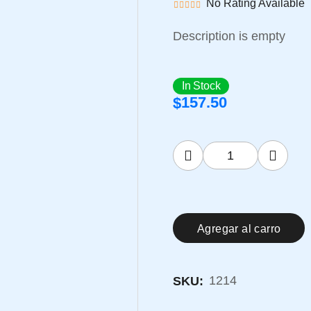
No Rating Available
Description is empty
In Stock
157.50
$
Agregar al carro
1214
SKU: