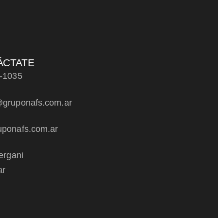
ÁCTATE
-1035
gruponafs.com.ar
ponafs.com.ar
ergani
ar