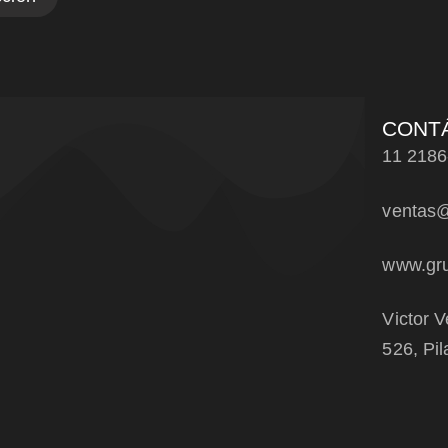
CONT
11 2186
ventas@
www.gru
Victor V
526, Pil