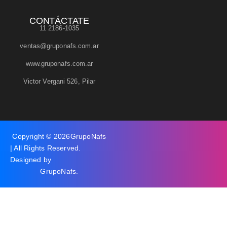
CONTÁCTATE
11 2186-1035
ventas@gruponafs.com.ar
www.gruponafs.com.ar
Victor Vergani 526, Pilar
Copyright © 2026
GrupoNafs
| All Rights Reserved.
Designed by
GrupoNafs
.