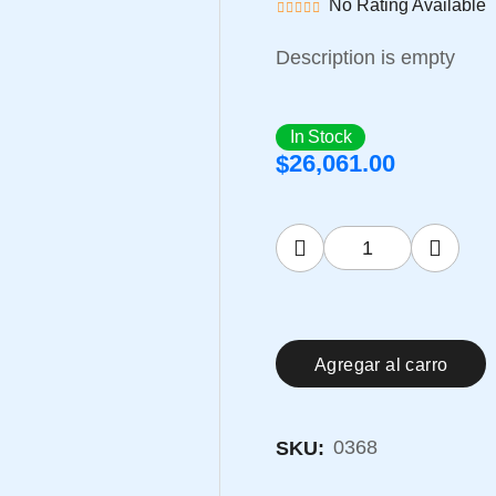
No Rating Available
Description is empty
In Stock
26,061.00
$
Agregar al carro
0368
SKU: