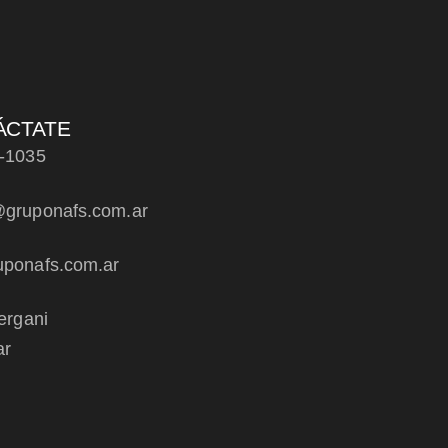
ÁCTATE
-1035
gruponafs.com.ar
ponafs.com.ar
ergani
ar