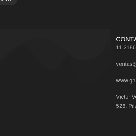
CONT
11 2186
ventas@
www.gru
Victor V
526, Pil