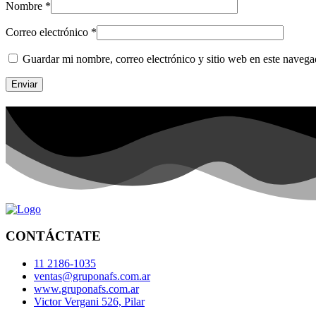
Nombre
*
Correo electrónico
*
Guardar mi nombre, correo electrónico y sitio web en este naveg
CONTÁCTATE
11 2186-1035
ventas@gruponafs.com.ar
www.gruponafs.com.ar
Victor Vergani 526, Pilar