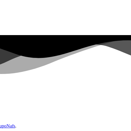
upoNafs
.