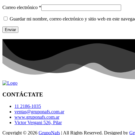
Correo electrónico
*
Guardar mi nombre, correo electrónico y sitio web en este naveg
CONTÁCTATE
11 2186-1035
ventas@gruponafs.com.ar
www.gruponafs.com.ar
Victor Vergani 526, Pilar
Copyright © 2026
GrupoNafs
| All Rights Reserved. Designed by
Gr