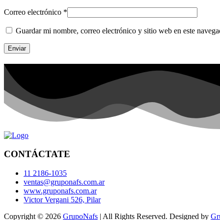
Correo electrónico
*
Guardar mi nombre, correo electrónico y sitio web en este naveg
CONTÁCTATE
11 2186-1035
ventas@gruponafs.com.ar
www.gruponafs.com.ar
Victor Vergani 526, Pilar
Copyright © 2026
GrupoNafs
| All Rights Reserved. Designed by
Gr