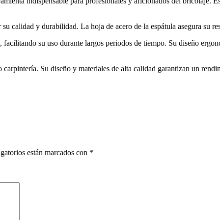
amienta indispensable para profesionales y aficionados del bricolaje. Es 
su calidad y durabilidad. La hoja de acero de la espátula asegura su resi
, facilitando su uso durante largos periodos de tiempo. Su diseño ergo
o carpintería. Su diseño y materiales de alta calidad garantizan un rend
gatorios están marcados con
*