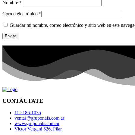
Nombre
*
Correo electrónico
*
Guardar mi nombre, correo electrónico y sitio web en este naveg
CONTÁCTATE
11 2186-1035
ventas@gruponafs.com.ar
www.gruponafs.com.ar
Victor Vergani 526, Pilar