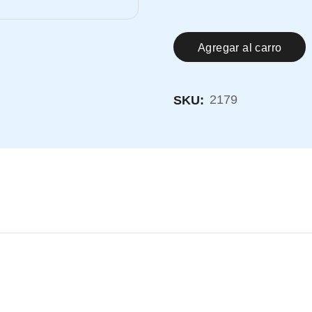
Agregar al carro
2179
SKU: