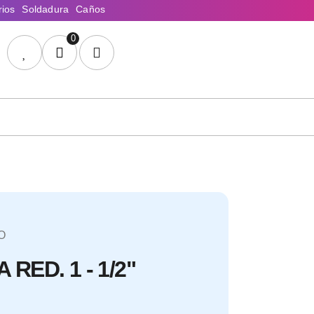
0
O
RED. 1 - 1/2"