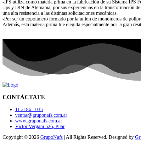
-IPS utiliza como materia prima en la fabricación de su Sistema IPS
-Ips y DIN de Alemania, por sus experiencias en la transformación de 
una alta resistencia a las distintas solicitaciones mecánicas.
-Por ser un copolímero formado por la unión de monómeros de polipropi
Además, esta materia prima fue elegida especialmente por la gran resit
CONTÁCTATE
11 2186-1035
ventas@gruponafs.com.ar
www.gruponafs.com.ar
Victor Vergani 526, Pilar
Copyright © 2026
GrupoNafs
| All Rights Reserved. Designed by
Gr