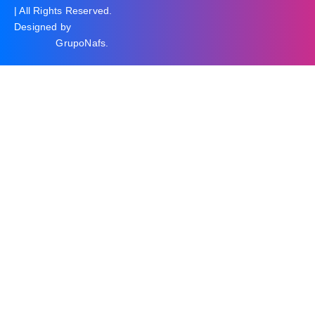
| All Rights Reserved.
Designed by
GrupoNafs
.