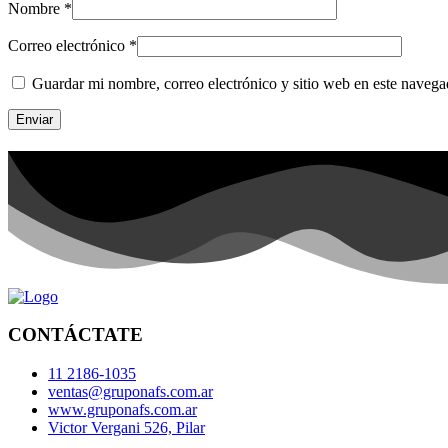
Nombre
*
Correo electrónico
*
Guardar mi nombre, correo electrónico y sitio web en este naveg
CONTÁCTATE
11 2186-1035
ventas@gruponafs.com.ar
www.gruponafs.com.ar
Victor Vergani 526, Pilar