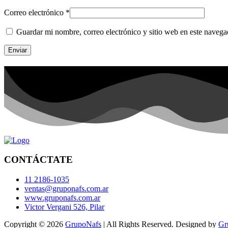
Correo electrónico
*
Guardar mi nombre, correo electrónico y sitio web en este naveg
CONTÁCTATE
11 2186-1035
ventas@gruponafs.com.ar
www.gruponafs.com.ar
Victor Vergani 526, Pilar
Copyright © 2026
GrupoNafs
| All Rights Reserved. Designed by
Gr