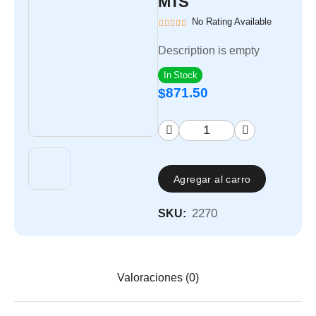
MTS
No Rating Available
Description is empty
In Stock
871.50
$
Agregar al carro
2270
SKU:
Valoraciones (0)