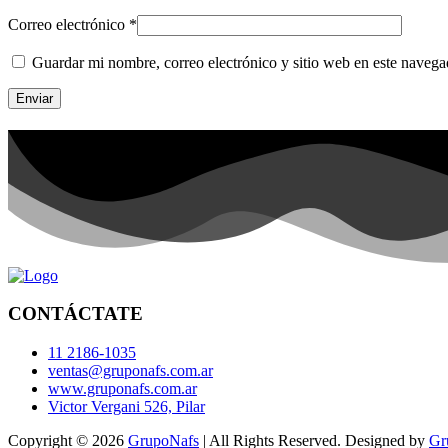
Correo electrónico
*
Guardar mi nombre, correo electrónico y sitio web en este naveg
CONTÁCTATE
11 2186-1035
ventas@gruponafs.com.ar
www.gruponafs.com.ar
Victor Vergani 526, Pilar
Copyright © 2026
GrupoNafs
| All Rights Reserved. Designed by
Gr