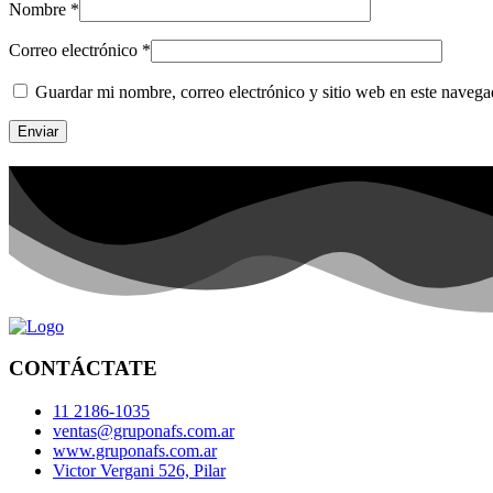
Nombre
*
Correo electrónico
*
Guardar mi nombre, correo electrónico y sitio web en este naveg
CONTÁCTATE
11 2186-1035
ventas@gruponafs.com.ar
www.gruponafs.com.ar
Victor Vergani 526, Pilar