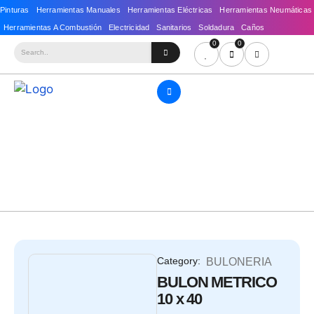
0
0
Category:
BULONERIA
BULON METRICO
10 x 40