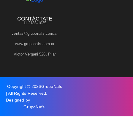
CONTÁCTATE
11 2186-1035
ventas@gruponafs.com.ar
www.gruponafs.com.ar
Victor Vergani 526, Pilar
Copyright © 2026
GrupoNafs
| All Rights Reserved.
Designed by
GrupoNafs
.