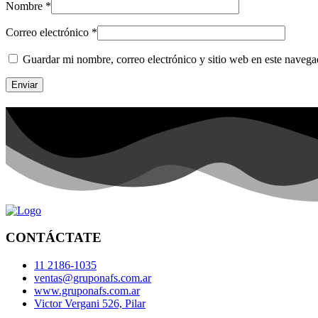
Nombre
*
Correo electrónico
*
Guardar mi nombre, correo electrónico y sitio web en este naveg
CONTÁCTATE
11 2186-1035
ventas@gruponafs.com.ar
www.gruponafs.com.ar
Victor Vergani 526, Pilar